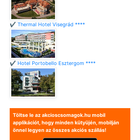
✔️ Thermal Hotel Visegrád ****
✔️ Hotel Portobello Esztergom ****
Töltse le az akcioscsomagok.hu mobil
applikációt, hogy minden kütyüjén, mobilján
önnel legyen az összes akciós szállás!