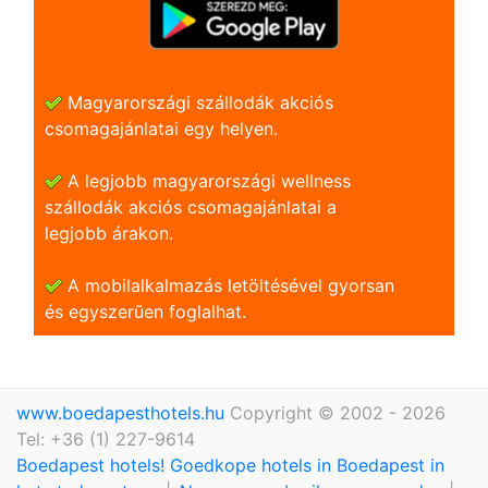
Magyarországi szállodák akciós
csomagajánlatai egy helyen.
A legjobb magyarországi wellness
szállodák akciós csomagajánlatai a
legjobb árakon.
A mobilalkalmazás letöltésével gyorsan
és egyszerũen foglalhat.
www.boedapesthotels.hu
Copyright © 2002 - 2026
Tel: +36 (1) 227-9614
Boedapest hotels! Goedkope hotels in Boedapest in