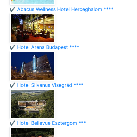
✔️ Abacus Wellness Hotel Herceghalom ****
✔️ Hotel Arena Budapest ****
✔️ Hotel Silvanus Visegrád ****
✔️ Hotel Bellevue Esztergom ***