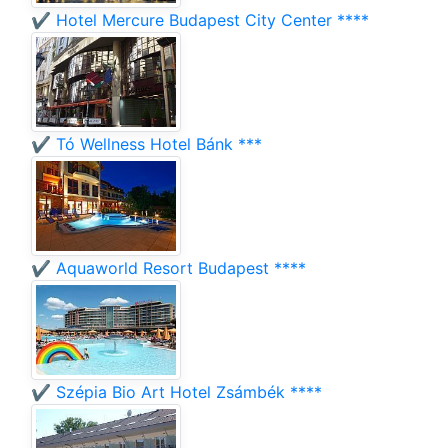
✔️ Hotel Mercure Budapest City Center ****
✔️ Tó Wellness Hotel Bánk ***
✔️ Aquaworld Resort Budapest ****
✔️ Szépia Bio Art Hotel Zsámbék ****