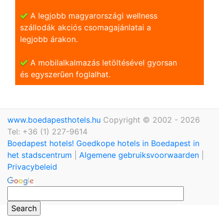
A legjobb magyarországi wellness
szállodák akciós csomagajánlatai a
legjobb árakon.
A mobilalkalmazás letöltésével gyorsan
és egyszerũen foglalhat.
www.boedapesthotels.hu
Copyright © 2002 - 2026
Tel: +36 (1) 227-9614
Boedapest hotels! Goedkope hotels in Boedapest in
het stadscentrum
|
Algemene gebruiksvoorwaarden
|
Privacybeleid