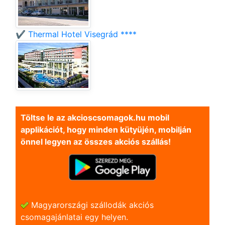
✔️ Thermal Hotel Visegrád ****
Töltse le az akcioscsomagok.hu mobil
applikációt, hogy minden kütyüjén, mobilján
önnel legyen az összes akciós szállás!
Magyarországi szállodák akciós
csomagajánlatai egy helyen.