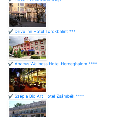
✔️ Drive Inn Hotel Törökbálint ***
✔️ Abacus Wellness Hotel Herceghalom ****
✔️ Szépia Bio Art Hotel Zsámbék ****