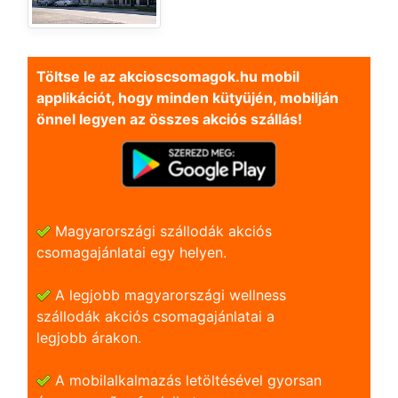
Töltse le az akcioscsomagok.hu mobil
applikációt, hogy minden kütyüjén, mobilján
önnel legyen az összes akciós szállás!
Magyarországi szállodák akciós
csomagajánlatai egy helyen.
A legjobb magyarországi wellness
szállodák akciós csomagajánlatai a
legjobb árakon.
A mobilalkalmazás letöltésével gyorsan