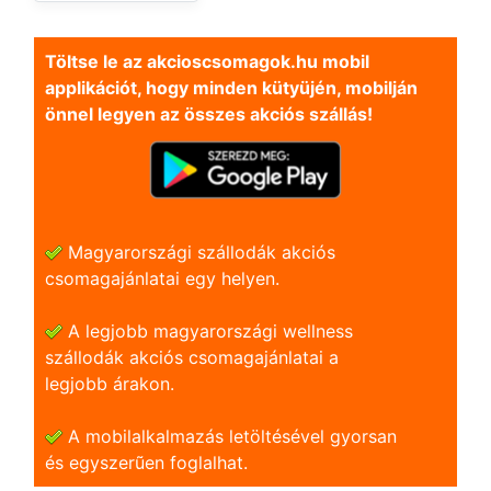
Töltse le az akcioscsomagok.hu mobil
applikációt, hogy minden kütyüjén, mobilján
önnel legyen az összes akciós szállás!
Magyarországi szállodák akciós
csomagajánlatai egy helyen.
A legjobb magyarországi wellness
szállodák akciós csomagajánlatai a
legjobb árakon.
A mobilalkalmazás letöltésével gyorsan
és egyszerũen foglalhat.