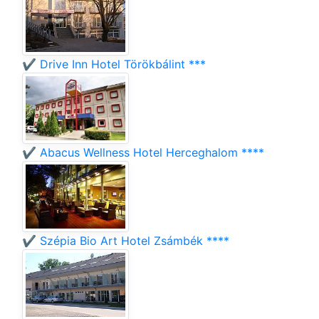
✔️ Drive Inn Hotel Törökbálint ***
✔️ Abacus Wellness Hotel Herceghalom ****
✔️ Szépia Bio Art Hotel Zsámbék ****