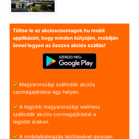
Töltse le az akcioscsomagok.hu mobil
applikációt, hogy minden kütyüjén, mobilján
önnel legyen az összes akciós szállás!
Magyarországi szállodák akciós
csomagajánlatai egy helyen.
A legjobb magyarországi wellness
szállodák akciós csomagajánlatai a
legjobb árakon.
A mobilalkalmazás letöltésével gyorsan