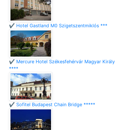
✔️ Hotel Gastland M0 Szigetszentmiklós ***
✔️ Mercure Hotel Székesfehérvár Magyar Király
****
✔️ Sofitel Budapest Chain Bridge *****