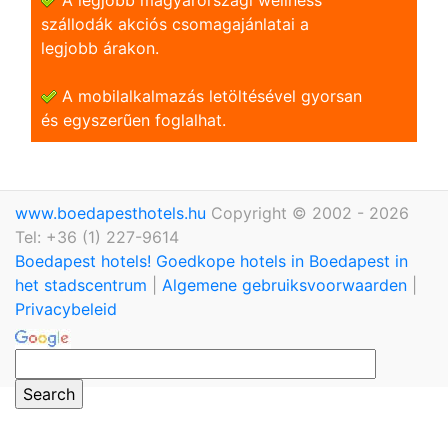
szállodák akciós csomagajánlatai a
legjobb árakon.
A mobilalkalmazás letöltésével gyorsan
és egyszerũen foglalhat.
www.boedapesthotels.hu
Copyright © 2002 - 2026
Tel: +36 (1) 227-9614
Boedapest hotels! Goedkope hotels in Boedapest in
het stadscentrum
|
Algemene gebruiksvoorwaarden
|
Privacybeleid