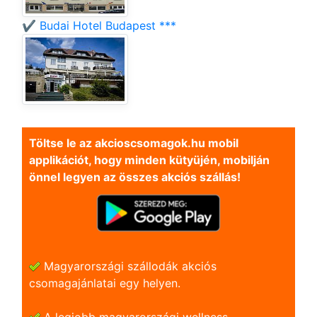
✔️ Budai Hotel Budapest ***
Töltse le az akcioscsomagok.hu mobil
applikációt, hogy minden kütyüjén, mobilján
önnel legyen az összes akciós szállás!
Magyarországi szállodák akciós
csomagajánlatai egy helyen.
A legjobb magyarországi wellness