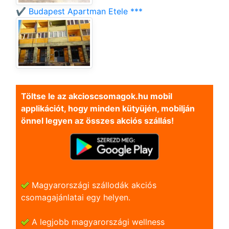
✔️ Budapest Apartman Etele ***
Töltse le az akcioscsomagok.hu mobil
applikációt, hogy minden kütyüjén, mobilján
önnel legyen az összes akciós szállás!
Magyarországi szállodák akciós
csomagajánlatai egy helyen.
A legjobb magyarországi wellness