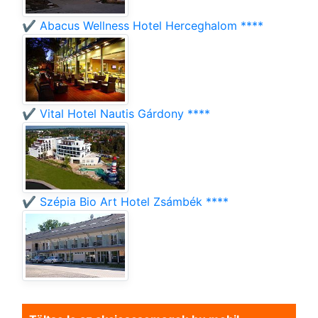
✔️ Abacus Wellness Hotel Herceghalom ****
✔️ Vital Hotel Nautis Gárdony ****
✔️ Szépia Bio Art Hotel Zsámbék ****