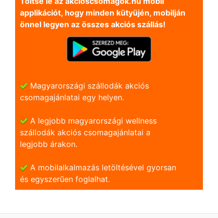
Töltse le az akcioscsomagok.hu mobil
applikációt, hogy minden kütyüjén, mobilján
önnel legyen az összes akciós szállás!
Magyarországi szállodák akciós
csomagajánlatai egy helyen.
A legjobb magyarországi wellness
szállodák akciós csomagajánlatai a
legjobb árakon.
A mobilalkalmazás letöltésével gyorsan
és egyszerũen foglalhat.