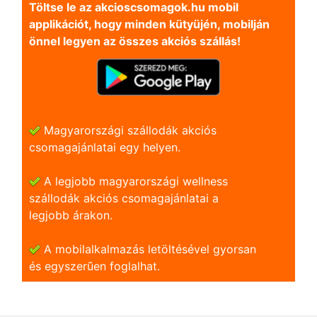
Töltse le az akcioscsomagok.hu mobil
applikációt, hogy minden kütyüjén, mobilján
önnel legyen az összes akciós szállás!
Magyarországi szállodák akciós
csomagajánlatai egy helyen.
A legjobb magyarországi wellness
szállodák akciós csomagajánlatai a
legjobb árakon.
A mobilalkalmazás letöltésével gyorsan
és egyszerũen foglalhat.