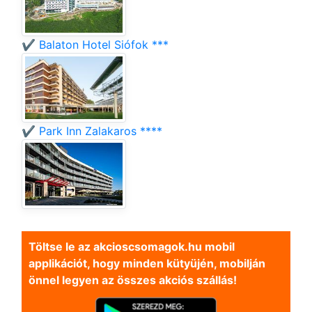
✔️ Balaton Hotel Siófok ***
✔️ Park Inn Zalakaros ****
Töltse le az akcioscsomagok.hu mobil
applikációt, hogy minden kütyüjén, mobilján
önnel legyen az összes akciós szállás!