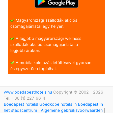
Magyarországi szállodák akciós
csomagajánlatai egy helyen.
A legjobb magyarországi wellness
szállodák akciós csomagajánlatai a
legjobb árakon.
A mobilalkalmazás letöltésével gyorsan
és egyszerũen foglalhat.
www.boedapesthotels.hu
Copyright © 2002 - 2026
Tel: +36 (1) 227-9614
Boedapest hotels! Goedkope hotels in Boedapest in
het stadscentrum
|
Algemene gebruiksvoorwaarden
|