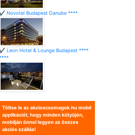
✔️ Novotel Budapest Danube ****
✔️ Leon Hotel & Lounge Budapest ****
****
Töltse le az akcioscsomagok.hu mobil
applikációt, hogy minden kütyüjén,
mobilján önnel legyen az összes
akciós szállás!