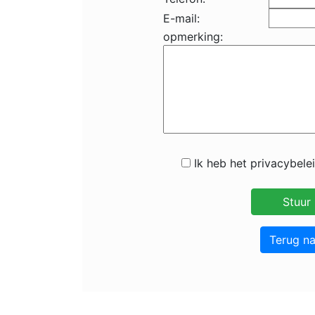
E-mail:
opmerking:
Ik heb het privacybele
Terug n