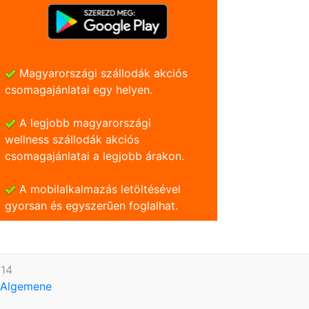
Magyarországi szállodák akciós
csomagajánlatai egy helyen.
A legjobb magyarországi
wellness szállodák akciós
csomagajánlatai a legjobb árakon.
A mobilalkalmazás letöltésével
gyorsan és egyszerũen foglalhat.
614
Algemene