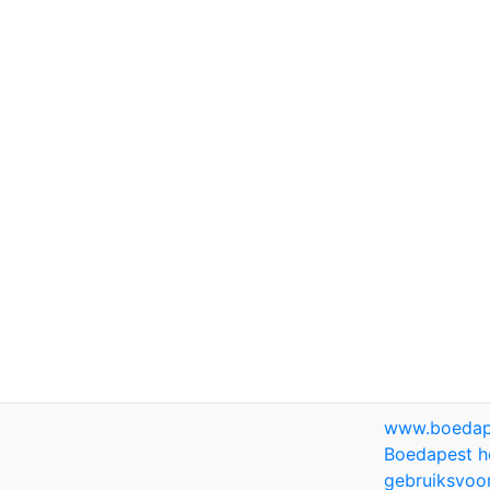
www.boedap
Boedapest h
gebruiksvoo