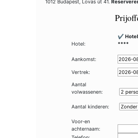
1012 Budapest, Lovas út 41.
Reservere
Prijof
✔️ Hote
Hotel:
****
Aankomst:
Vertrek:
Aantal
volwassenen:
Aantal kinderen:
Voor-en
achternaam:
Telefon: