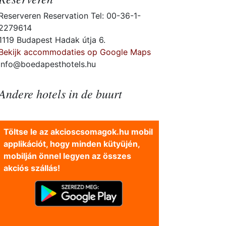
Reserveren Reservation Tel: 00-36-1-
2279614
1119 Budapest Hadak útja 6.
Bekijk accommodaties op Google Maps
info@boedapesthotels.hu
Andere hotels in de buurt
Töltse le az akcioscsomagok.hu mobil
applikációt, hogy minden kütyüjén,
mobilján önnel legyen az összes
akciós szállás!