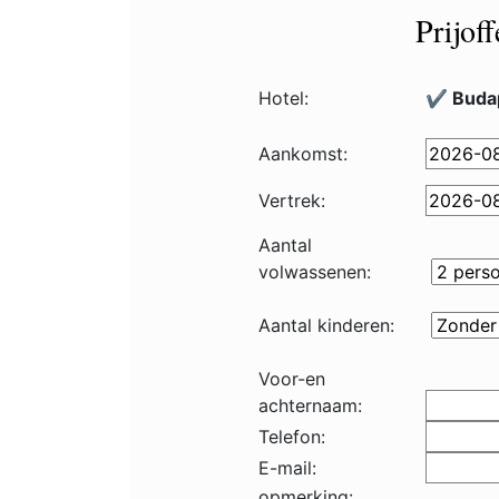
Prijof
Hotel:
✔️ Buda
Aankomst:
Vertrek:
Aantal
volwassenen:
Aantal kinderen:
Voor-en
achternaam:
Telefon:
E-mail:
opmerking: