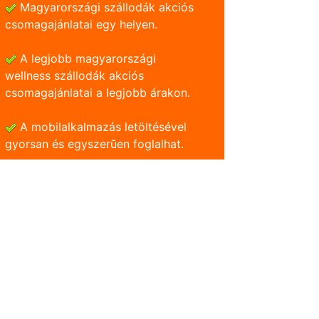
Magyarországi szállodák akciós
csomagajánlatai egy helyen.
A legjobb magyarországi
wellness szállodák akciós
csomagajánlatai a legjobb árakon.
A mobilalkalmazás letöltésével
gyorsan és egyszerũen foglalhat.