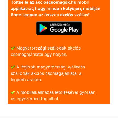
Töltse le az akcioscsomagok.hu mobil
applikációt, hogy minden kütyüjén, mobilján
önnel legyen az összes akciós szállás!
Magyarországi szállodák akciós
csomagajánlatai egy helyen.
A legjobb magyarországi wellness
szállodák akciós csomagajánlatai a
legjobb árakon.
A mobilalkalmazás letöltésével gyorsan
és egyszerũen foglalhat.