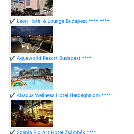
✔️ Leon Hotel & Lounge Budapest **** ****
✔️ Aquaworld Resort Budapest ****
✔️ Abacus Wellness Hotel Herceghalom ****
✔️ Szépia Bio Art Hotel Zsámbék ****