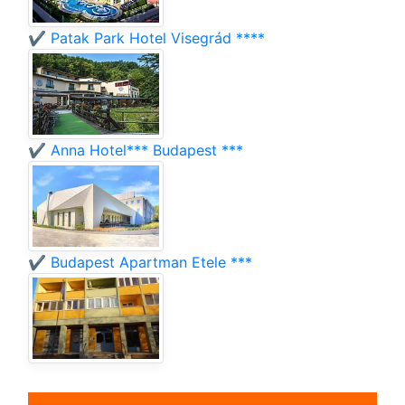
✔️ Patak Park Hotel Visegrád ****
✔️ Anna Hotel*** Budapest ***
✔️ Budapest Apartman Etele ***