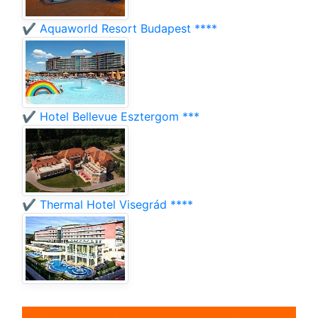
✔️ Aquaworld Resort Budapest ****
✔️ Hotel Bellevue Esztergom ***
✔️ Thermal Hotel Visegrád ****