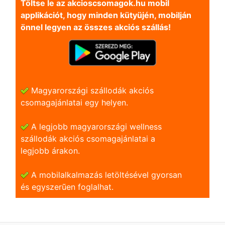
Töltse le az akcioscsomagok.hu mobil
applikációt, hogy minden kütyüjén, mobilján
önnel legyen az összes akciós szállás!
Magyarországi szállodák akciós
csomagajánlatai egy helyen.
A legjobb magyarországi wellness
szállodák akciós csomagajánlatai a
legjobb árakon.
A mobilalkalmazás letöltésével gyorsan
és egyszerũen foglalhat.