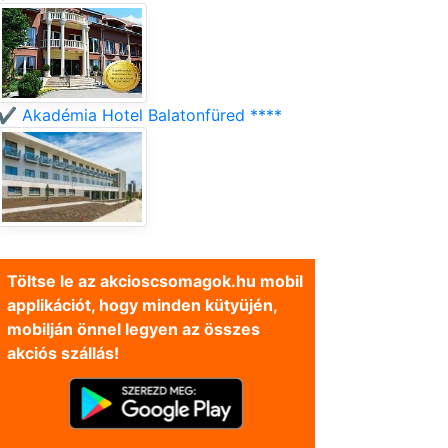
✔️ Akadémia Hotel Balatonfüred ****
Töltse le az akcioscsomagok.hu mobil
applikációt, hogy minden kütyüjén,
mobilján önnel legyen az összes
akciós szállás!