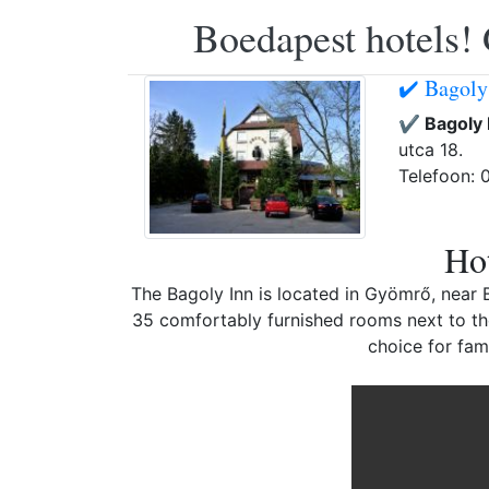
Boedapest hotels! 
✔️ Bagoly
✔️ Bagoly
utca 18.
Telefoon:
Hot
The Bagoly Inn is located in Gyömrő, near B
35 comfortably furnished rooms next to th
choice for fam