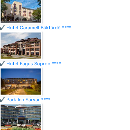
✔️ Hotel Caramell Bükfürdő ****
✔️ Hotel Fagus Sopron ****
✔️ Park Inn Sárvár ****