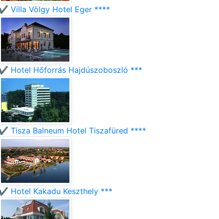
✔️ Villa Völgy Hotel Eger ****
✔️ Hotel Hőforrás Hajdúszoboszló ***
✔️ Tisza Balneum Hotel Tiszafüred ****
✔️ Hotel Kakadu Keszthely ***