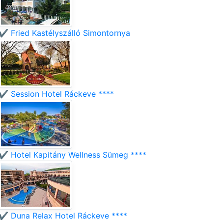
✔️ Fried Kastélyszálló Simontornya
✔️ Session Hotel Ráckeve ****
✔️ Hotel Kapitány Wellness Sümeg ****
✔️ Duna Relax Hotel Ráckeve ****