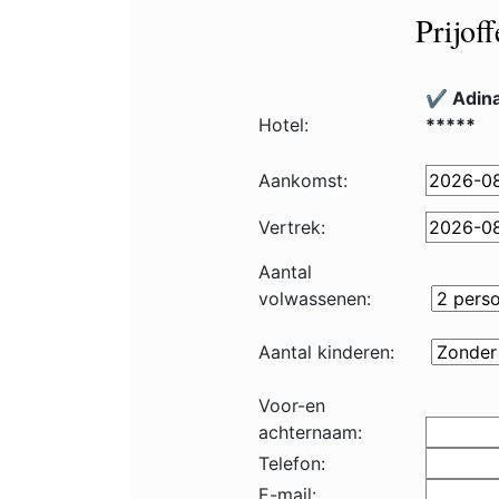
Prijof
✔️ Adin
Hotel:
*****
Aankomst:
Vertrek:
Aantal
volwassenen:
Aantal kinderen:
Voor-en
achternaam:
Telefon:
E-mail: