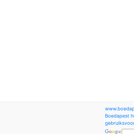
www.boedap
Boedapest h
gebruiksvoo