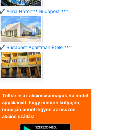
✔️ Anna Hotel*** Budapest ***
✔️ Budapest Apartman Etele ***
Töltse le az akcioscsomagok.hu mobil
applikációt, hogy minden kütyüjén,
mobilján önnel legyen az összes
akciós szállás!