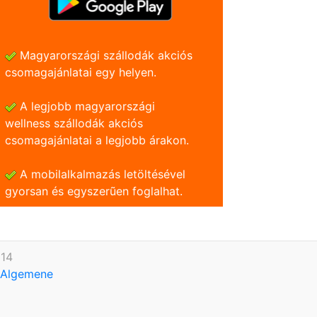
Magyarországi szállodák akciós
csomagajánlatai egy helyen.
A legjobb magyarországi
wellness szállodák akciós
csomagajánlatai a legjobb árakon.
A mobilalkalmazás letöltésével
gyorsan és egyszerũen foglalhat.
614
Algemene