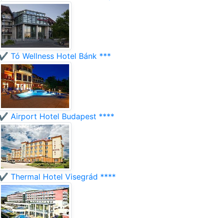
✔️ Tó Wellness Hotel Bánk ***
✔️ Airport Hotel Budapest ****
✔️ Thermal Hotel Visegrád ****