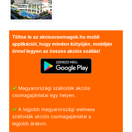
Töltse le az akcioscsomagok.hu mobil
applikációt, hogy minden kütyüjén, mobilján
önnel legyen az összes akciós szállás!
Magyarországi szállodák akciós
csomagajánlatai egy helyen.
A legjobb magyarországi wellness
szállodák akciós csomagajánlatai a
legjobb árakon.