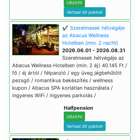
Uitzicht
Vertaal dit pakket
✔️ Szerelmesek hétvégéje
az Abacus Wellness
Hotelben (min. 2 nacht)
2026.06.01 - 2026.08.31
Szerelmesek hétvégéje az
Abacus Wellness Hotelben (min. 2 éj) 40.145 Ft /
fő / éj ártól / félpanzió / egy üveg jégbehűtött
pezsgő / romantikus bekészítés / wellness
kupon / Abacus SPA korlátlan használata /
ingyenes WiFi / ingyenes parkolás /
Halfpension
Uitzicht
Vertaal dit pakket