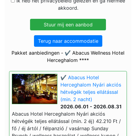
Ik heb het privacybeleid gelezen en ga hiermee
akkoord.
Terug naar accommodatie
Pakket aanbiedingen - ✔️ Abacus Wellness Hotel
Herceghalom ****
✔️ Abacus Hotel
Herceghalom Nyári akciós
hétvégék teljes ellátással
(min. 2 nacht)
2026.06.01 - 2026.08.31
Abacus Hotel Herceghalom Nyári akciós
hétvégék teljes ellátással (min. 2 éj) 42.210 Ft /
fő / éj ártól / félpanzió / vasárnap Sunday
Brunch / wellness használat / wellness kupon /