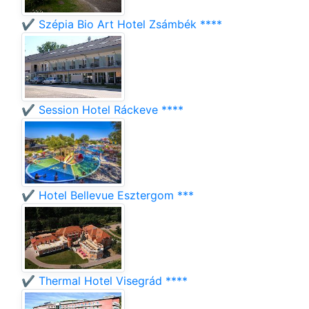
✔️ Szépia Bio Art Hotel Zsámbék ****
✔️ Session Hotel Ráckeve ****
✔️ Hotel Bellevue Esztergom ***
✔️ Thermal Hotel Visegrád ****